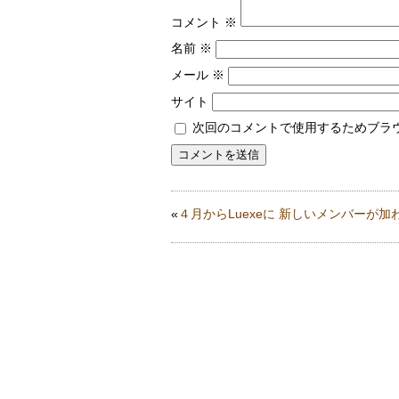
コメント
※
名前
※
メール
※
サイト
次回のコメントで使用するためブラ
«
４月からLuexeに 新しいメンバーが加