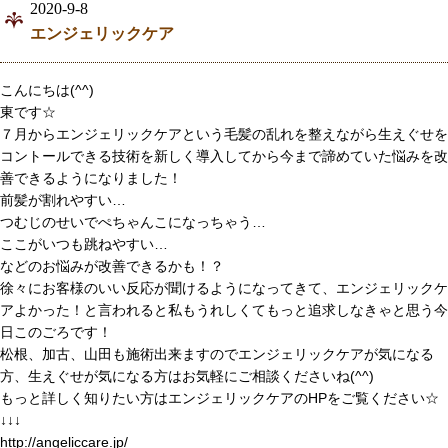
2020-9-8
エンジェリックケア
こんにちは(^^)
東です☆
７月からエンジェリックケアという毛髪の乱れを整えながら生えぐせを
コントールできる技術を新しく導入してから今まで諦めていた悩みを改
善できるようになりました！
前髪が割れやすい…
つむじのせいでぺちゃんこになっちゃう…
ここがいつも跳ねやすい…
などのお悩みが改善できるかも！？
徐々にお客様のいい反応が聞けるようになってきて、エンジェリックケ
アよかった！と言われると私もうれしくてもっと追求しなきゃと思う今
日このごろです！
松根、加古、山田も施術出来ますのでエンジェリックケアが気になる
方、生えぐせが気になる方はお気軽にご相談くださいね(^^)
もっと詳しく知りたい方はエンジェリックケアのHPをご覧ください☆
↓↓↓
http://angeliccare.jp/