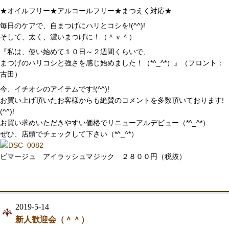
★オイルフリー★アルコールフリー★まつえく対応★
毎日のケアで、自まつげにハリとコシを!(^^)!
そして、太く、濃いまつげに！（＾ｖ＾）
『私は、使い始めて１０日～２週間くらいで、
まつげのハリコシと強さを感じ始めました！（*^_^*）』（フロント：
古田）
今、イチオシのアイテムです!(^^)!
お買い上げ頂いたお客様からも絶賛のコメントを多数頂いております!
(^^)!
お買い求めいただきやすい価格でリニューアルデビュー（*^_^*）
ぜひ、店頭でチェックして下さい（*^_^*）
ビマージュ アイラッシュマジック ２８００円（税抜）
2019-5-14
新人歓迎会（＾＾）