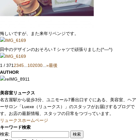
悔しいですが、また来年リベンジです。
田中のデザインのおそろいＴシャツで頑張りました(^―^)
1 / 37
1
2
3
4
5
...
10
20
30
...
»
最後
AUTHOR
美容室リュークス
名古屋駅から徒歩3分、ユニモール7番出口すぐにある、美容室、ヘア
ーサロン「Luexe（リュークス）」のスタッフがお届けするブログで
す。お店の最新情報、スタッフの日常をつづっています。
リュークスホームページ
キーワード検索
検索: