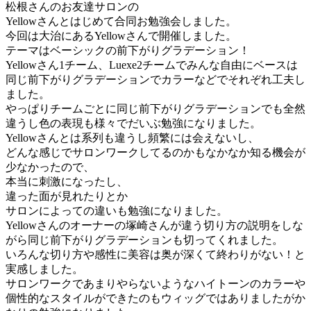
松根さんのお友達サロンの
Yellowさんとはじめて合同お勉強会しました。
今回は大治にあるYellowさんで開催しました。
テーマはベーシックの前下がりグラデーション！
Yellowさん1チーム、Luexe2チームでみんな自由にベースは
同じ前下がりグラデーションでカラーなどでそれぞれ工夫し
ました。
やっぱりチームごとに同じ前下がりグラデーションでも全然
違うし色の表現も様々でだいぶ勉強になりました。
Yellowさんとは系列も違うし頻繁には会えないし、
どんな感じでサロンワークしてるのかもなかなか知る機会が
少なかったので、
本当に刺激になったし、
違った面が見れたりとか
サロンによっての違いも勉強になりました。
Yellowさんのオーナーの塚崎さんが違う切り方の説明をしな
がら同じ前下がりグラデーションも切ってくれました。
いろんな切り方や感性に美容は奥が深くて終わりがない！と
実感しました。
サロンワークであまりやらないようなハイトーンのカラーや
個性的なスタイルができたのもウィッグではありましたがか