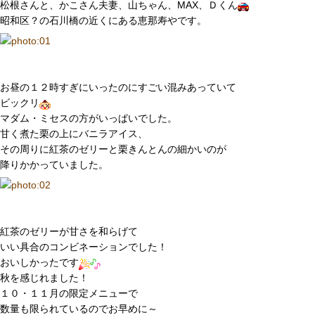
松根さんと、かこさん夫妻、山ちゃん、MAX、Ｄくん
昭和区？の石川橋の近くにある恵那寿やです。
お昼の１２時すぎにいったのにすごい混みあっていて
ビックリ
マダム・ミセスの方がいっぱいでした。
甘く煮た栗の上にバニラアイス、
その周りに紅茶のゼリーと栗きんとんの細かいのが
降りかかっていました。
紅茶のゼリーが甘さを和らげて
いい具合のコンビネーションでした！
おいしかったです
秋を感じれました！
１０・１１月の限定メニューで
数量も限られているのでお早めに～