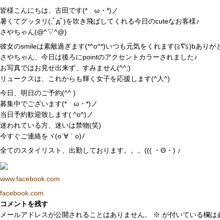
皆様こんにちは、古田です(*ゝω・*)ノ
暑くてグッタリ(;ﾟдﾟ)を吹き飛ばしてくれる今日のcuteなお客様♪
さやちゃん(@^▽^@)
彼女のsmileは素敵過ぎます(*^o^*)いつも元気をくれます(≧∇≦)bありが
さやちゃん、今日は後ろにpointのアクセントカラーされました♪
お写真ではお見せ出来ず、すみません(^^;)
リュークスは、これからも輝く女子を応援します(^人^)
今日、明日のご予約(^^ )
募集中でございます(*ゝω・*)ノ
当日予約歓迎致します( ^o^)ノ
迷われている方、迷いは禁物(笑)
今すぐご連絡をヾ(o´∀｀o)ﾉ
全てのスタイリスト、出勤しております。。。((( ・Θ・) ♪
www.facebook.com
facebook.com
コメントを残す
メールアドレスが公開されることはありません。
※
が付いている欄は