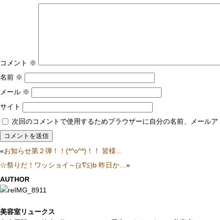
コメント
※
名前
※
メール
※
サイト
次回のコメントで使用するためブラウザーに自分の名前、メールア
«
お知らせ第２弾！！(*^o^*)！！ 皆様…
☆祭りだ！ワッショイ～(≧∇≦)b 昨日か…
»
AUTHOR
美容室リュークス