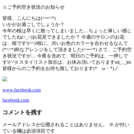
☆ご予約空き状況のお知らせ
皆様、こんにちは(^ー^*)
いかがお過ごしでしょうか？
今年の桜は早くに散ってしまいました…ちょっと淋しい感じ
でしたね(>_<)お花見できましたか？ 今週のサロンのお花
は、桜です!(^^)!桜に、渋いお色のカラーを合わせるなんて
(*^^*)粋なアレンジをして頂きました(^ー^*) さて、ご予約空
き状況ですが… 今夜を含めて、明日のご予約は、一押しで
す!(^^)! スタイリスト加古は、お休み頂いておりますm(_ _)m
皆様からのご予約をお待ち致しております(*ゝω・*)ノ
www.facebook.com
facebook.com
コメントを残す
メールアドレスが公開されることはありません。
※
が付い
ている欄は必須項目です