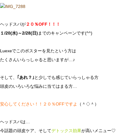
ヘッドスパが
２０％OFF！！！
１/20(水)～2/28(日)
までのキャンペーンです(^^)
Luexeでこのポスターを見たという方は
たくさんいらっしゃると思いますが…♪
そして、
｢あれ？｣
と少しでも感じていらっしゃる方
頭皮のいろいろな悩みに当てはまる方…
安心してください！！２０％OFFですよ
（＾◇＾）
ヘッドスパは…
今話題の頭皮ケア、そして
デトックス効果
が高いメニュー♡