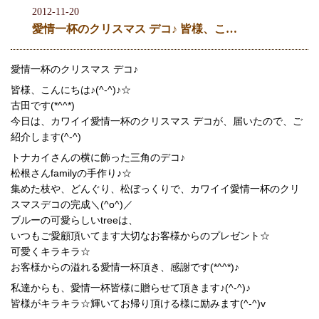
2012-11-20
愛情一杯のクリスマス デコ♪ 皆様、こ…
愛情一杯のクリスマス デコ♪
皆様、こんにちは♪(^-^)♪☆
古田です(*^^*)
今日は、カワイイ愛情一杯のクリスマス デコが、届いたので、ご
紹介します(^-^)
トナカイさんの横に飾った三角のデコ♪
松根さんfamilyの手作り♪☆
集めた枝や、どんぐり、松ぼっくりで、カワイイ愛情一杯のクリ
スマスデコの完成＼(^o^)／
ブルーの可愛らしいtreeは、
いつもご愛顧頂いてます大切なお客様からのプレゼント☆
可愛くキラキラ☆
お客様からの溢れる愛情一杯頂き、感謝です(*^^*)♪
私達からも、愛情一杯皆様に贈らせて頂きます♪(^-^)♪
皆様がキラキラ☆輝いてお帰り頂ける様に励みます(^-^)v