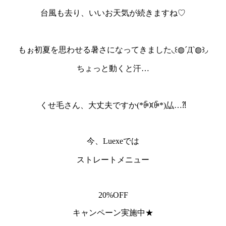
台風も去り、いいお天気が続きますね♡
もぉ初夏を思わせる暑さになってきました◟꒰◍´Д‵◍꒱◞
ちょっと動くと汗…
くせ毛さん、大丈夫ですか(*ꀼꁞꀼ*)厸…⁈
今、Luexeでは
ストレートメニュー
20%OFF
キャンペーン実施中★