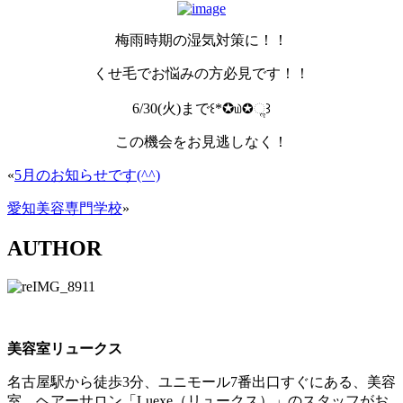
梅雨時期の湿気対策に！！
くせ毛でお悩みの方必見です！！
6/30(火)まで꒰*✪௰✪ૢ꒱
この機会をお見逃しなく！
«
5月のお知らせです(^^)
愛知美容専門学校
»
AUTHOR
美容室リュークス
名古屋駅から徒歩3分、ユニモール7番出口すぐにある、美容
室、ヘアーサロン「Luexe（リュークス）」のスタッフがお