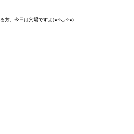
る方、今日は穴場ですよ(๑✧◡✧๑)