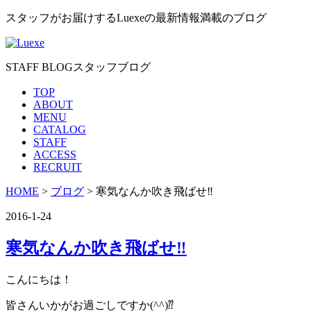
スタッフがお届けするLuexeの最新情報満載のブログ
STAFF BLOG
スタッフブログ
TOP
ABOUT
MENU
CATALOG
STAFF
ACCESS
RECRUIT
HOME
>
ブログ
> 寒気なんか吹き飛ばせ‼︎
2016-1-24
寒気なんか吹き飛ばせ‼︎
こんにちは！
皆さんいかがお過ごしですか(^^)⁇