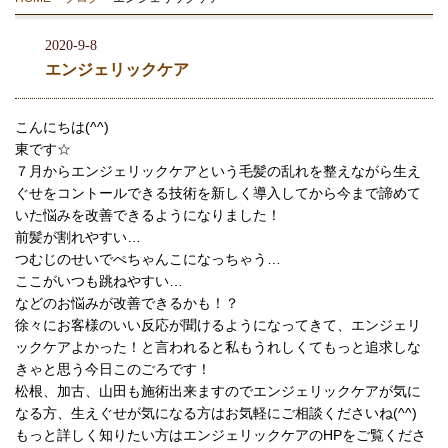
2020-9-8
エンジェリックケア
こんにちは(^^)
東です☆
７月からエンジェリックケアという毛髪の乱れを整えながら生え
ぐせをコントールできる技術を新しく導入してから今まで諦めて
いた悩みを改善できるようになりました！
前髪が割れやすい…
つむじのせいでぺちゃんこになっちゃう…
ここがいつも跳ねやすい…
などのお悩みが改善できるかも！？
徐々にお客様のいい反応が聞けるようになってきて、エンジェリ
ックケアよかった！と言われると私もうれしくてもっと追求しな
きゃと思う今日このごろです！
松根、加古、山田も施術出来ますのでエンジェリックケアが気に
なる方、生えぐせが気になる方はお気軽にご相談くださいね(^^)
もっと詳しく知りたい方はエンジェリックケアのHPをご覧くださ