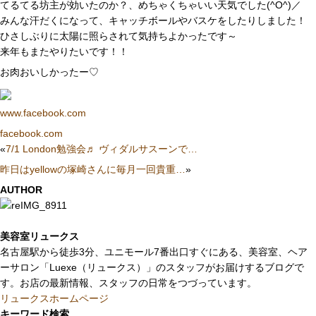
てるてる坊主が効いたのか？、めちゃくちゃいい天気でした(^O^)／
みんな汗だくになって、キャッチボールやバスケをしたりしました！
ひさしぶりに太陽に照らされて気持ちよかったです～
来年もまたやりたいです！！
お肉おいしかったー♡
www.facebook.com
facebook.com
«
7/1 London勉強会♬ ヴィダルサスーンで…
昨日はyellowの塚崎さんに毎月一回貴重…
»
AUTHOR
美容室リュークス
名古屋駅から徒歩3分、ユニモール7番出口すぐにある、美容室、ヘア
ーサロン「Luexe（リュークス）」のスタッフがお届けするブログで
す。お店の最新情報、スタッフの日常をつづっています。
リュークスホームページ
キーワード検索