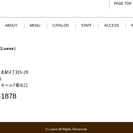
PAGE TOP
ABOUT
MENU
CATALOG
STAFF
ACCESS
駅4丁目5-28
1
モール7番出口
-1878
© Luexe All Rights Reserved.