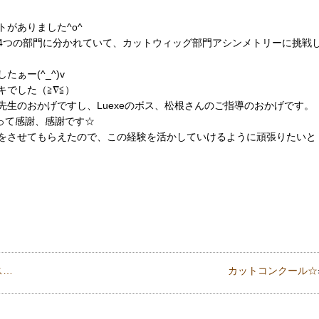
がありました^o^
4つの部門に分かれていて、カットウィッグ部門アシンメトリーに挑戦
ぁー(^_^)v
でした（≧∇≦）
生のおかげですし、Luexeのボス、松根さんのご指導のおかげです。
さって感謝、感謝です☆
をさせてもらえたので、この経験を活かしていけるように頑張りたいと
ス…
カットコンクール☆