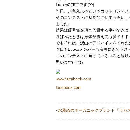
Luexeの加古です(^^)
昨日、川島文夫杯というカットコンテスト
そのコンテストに初参加させてもらい、
ました。
結果は優秀賞を頂き入賞する事ができました
呼ばれたときは身体が震えて心臓ドキドキ
でもそれは、沢山のアドバイスをくれた先
昨日もLuexeメンバーも応援にきて下
このコンテストに向けていろいろと経験
思います(^_^)v
www.facebook.com
facebook.com
«
お薦めのオーガニックブランド『ラカ